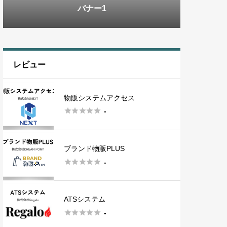
バナー3
バナー1
バナー2
バナー3
バナー1
レビュー
物販システムアクセス





-
ブランド物販PLUS





-
ATSシステム





-