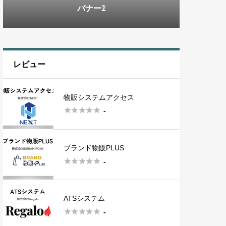
バナー3
バナー1
バナー2
バナー3
バナー1
レビュー
物販システムアクセス





-
ブランド物販PLUS





-
ATSシステム





-