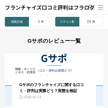
フランチャイズ口コミ評判はフラログ

3
24
掲載店舗
クチコミ数
件
件
Gサポのレビュー一覧
物販・ネットビ
ジネス・代理店
Gサポのフランチャイズに関する口コ
ミ・評判は実際どう？実態を検証
2026.02.13