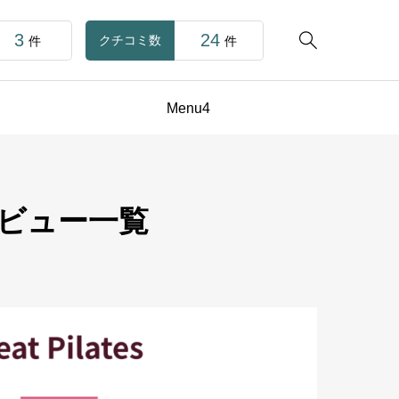
3
24

クチコミ数
件
件
Menu4
のレビュー一覧