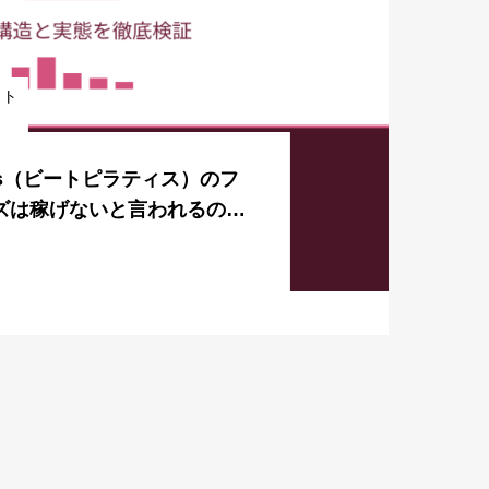
ット
lates（ビートピラティス）のフ
ズは稼げないと言われるのは
の実態を徹底検証